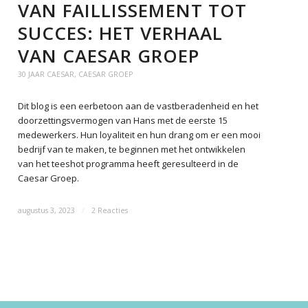
VAN FAILLISSEMENT TOT
SUCCES: HET VERHAAL
VAN CAESAR GROEP
30 JAAR CAESAR
,
CAESAR GROEP
Dit blog is een eerbetoon aan de vastberadenheid en het
doorzettingsvermogen van Hans met de eerste 15
medewerkers. Hun loyaliteit en hun drang om er een mooi
bedrijf van te maken, te beginnen met het ontwikkelen
van het teeshot programma heeft geresulteerd in de
Caesar Groep.
augustus 3, 2023
/
2 Reacties