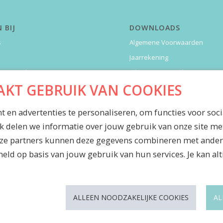
 BIJ
DOWNLOADS
s
Algemene Voorwaarden
Jaarrekening
oorwaarden
Inkoopvoorwaarden
AKT GEBRUIK VAN COOKIES
ex
Maatschappelijk jaarverslag
Waardenboekje Caesar
 en advertenties te personaliseren, om functies voor soc
Jubileummagazine
k delen we informatie over jouw gebruik van onze site met
eze partners kunnen deze gegevens combineren met andere 
eld op basis van jouw gebruik van hun services. Je kan alt
ALLEEN NOODZAKELIJKE COOKIES
AL