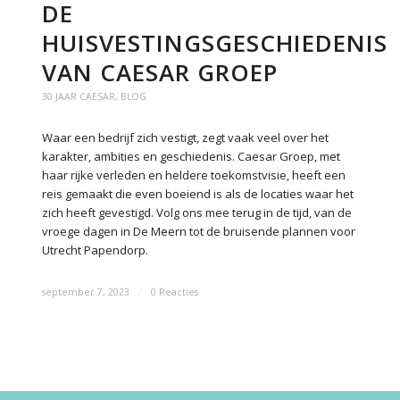
DE
HUISVESTINGSGESCHIEDENIS
VAN CAESAR GROEP
30 JAAR CAESAR
,
BLOG
Waar een bedrijf zich vestigt, zegt vaak veel over het
karakter, ambities en geschiedenis. Caesar Groep, met
haar rijke verleden en heldere toekomstvisie, heeft een
reis gemaakt die even boeiend is als de locaties waar het
zich heeft gevestigd. Volg ons mee terug in de tijd, van de
vroege dagen in De Meern tot de bruisende plannen voor
Utrecht Papendorp.
september 7, 2023
/
0 Reacties