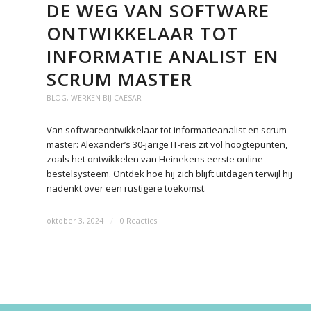
DE WEG VAN SOFTWARE
ONTWIKKELAAR TOT
INFORMATIE ANALIST EN
SCRUM MASTER
BLOG
,
WERKEN BIJ CAESAR
Van softwareontwikkelaar tot informatieanalist en scrum
master: Alexander’s 30-jarige IT-reis zit vol hoogtepunten,
zoals het ontwikkelen van Heinekens eerste online
bestelsysteem. Ontdek hoe hij zich blijft uitdagen terwijl hij
nadenkt over een rustigere toekomst.
oktober 3, 2024
/
0 Reacties