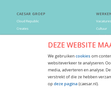
CAESAR GROEP
WERKEN
Cloud Republic
Vacature
Creates
Cultuur
Garansys
Arbeidsv
DEZE WEBSITE MA
LowQode
SharedFl
everywhereIM
We gebruiken
cookies
om content
Caesar Experts
websiteverkeer te analyseren. Oo
Caesar Overheid
media, adverteren en analyse. D
Caesar Via Nova
verstrekt of die ze hebben verzam
Yivi
op
deze pagina
(caesar.nl).
© Auteursrecht - Caesar Groep