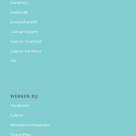
Garansys
LowQode
everywhereIM
Caesar Experts
Caesar Overheid
Caesar Via Nova
Yivi
WERKEN BIJ
Vacatures
Cultuur
Arbeidsvoorwaarden
SharedFlex