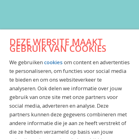
DOWNLOADS
DEZE WEBSITE MAAKT
Algemene Voorwaarden
GEBRUIK VAN COOKIES
Jaarrekening
We gebruiken
cookies
om content en advertenties
Inkoopvoorwaarden
te personaliseren, om functies voor social media
Maatschappelijk jaarverslag
te bieden en om ons websiteverkeer te
Waardenboekje Caesar
analyseren. Ook delen we informatie over jouw
Jubileummagazine
gebruik van onze site met onze partners voor
social media, adverteren en analyse. Deze
partners kunnen deze gegevens combineren met
andere informatie die je aan ze heeft verstrekt of
die ze hebben verzameld op basis van jouw
DISCLAIMER