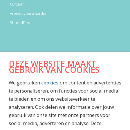
Cultuur
Arbeidsvoorwaarden
SharedFlex
DOWNLOADS
DEZE WEBSITE MAAKT
Algemene Voorwaarden
GEBRUIK VAN COOKIES
Jaarrekening
We gebruiken
cookies
om content en advertenties
Inkoopvoorwaarden
te personaliseren, om functies voor social media
Maatschappelijk jaarverslag
te bieden en om ons websiteverkeer te
Waardenboekje Caesar
analyseren. Ook delen we informatie over jouw
Jubileummagazine
gebruik van onze site met onze partners voor
social media, adverteren en analyse. Deze