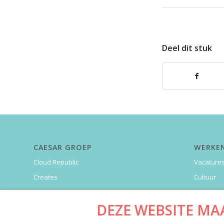
Deel dit stuk
CAESAR GROEP
WERKEN
Cloud Republic
Vacature
Creates
Cultuur
Garansys
Arbeidsv
DEZE WEBSITE MA
LowQode
SharedFl
everywhereIM