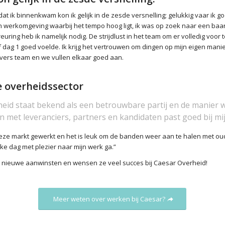
t ik binnenkwam kon ik gelijk in de zesde versnelling; gelukkig vaar ik goe
 een werkomgeving waarbij het tempo hoog ligt, ik was op zoek naar een ba
reuring heb ik namelijk nodig. De strijdlust in het team om er volledig voor
 dag 1 goed voelde. Ik krijg het vertrouwen om dingen op mijn eigen manier
 divers team en we vullen elkaar goed aan.
 overheidssector
eid staat bekend als een betrouwbare partij en de manier 
met leveranciers, partners en kandidaten past goed bij mij
deze markt gewerkt en het is leuk om de banden weer aan te halen met oude
lke dag met plezier naar mijn werk ga.”
ze nieuwe aanwinsten en wensen ze veel succes bij Caesar Overheid!
Meer weten over werken bij Caesar?