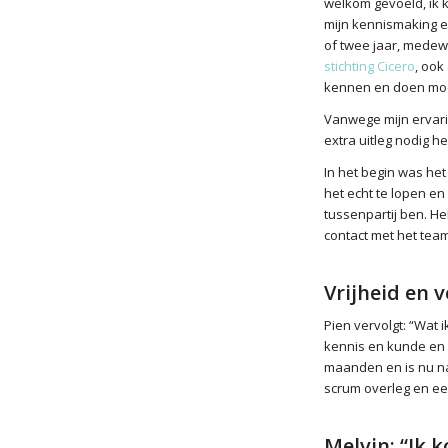
welkom gevoeld, ik k
mijn kennismaking e
of twee jaar, medewe
stichting Cicero
, ook
kennen en doen moeit
Vanwege mijn ervaring
extra uitleg nodig he
In het begin was het
het echt te lopen en 
tussenpartij ben. Hel
contact met het tea
Vrijheid en 
Pien vervolgt: “Wat i
kennis en kunde en ik
maanden en is nu na
scrum overleg en ee
Melvin: “Ik k