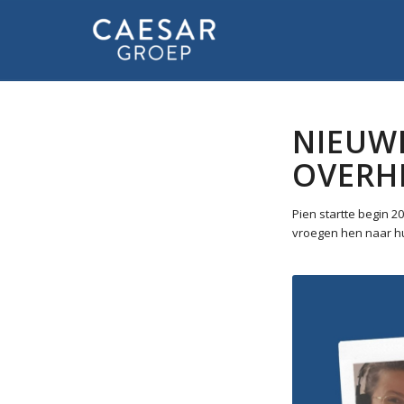
NIEUWE
OVERH
Pien startte begin 2
vroegen hen naar hu