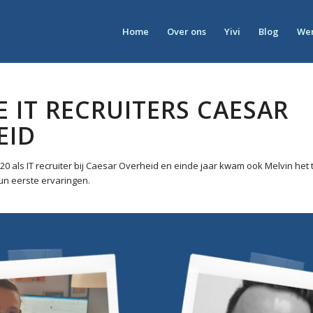
Home
Over ons
Yivi
Blog
Wer
 IT RECRUITERS CAESAR
EID
020 als IT recruiter bij Caesar Overheid en einde jaar kwam ook Melvin he
n eerste ervaringen.