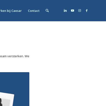
ken bij Caesar
Contact
t team versterken. We