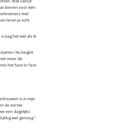
ennen. Wat vanuit
aar binnen voor één
n werknemers met
en leren je echt
 vraag het wel als ik
starten. Nu begint
 niet meer de
 mis het face to face
vertrouwen is in mijn
 in de eerste
we een dagelijks
lukkig wel genoeg.”