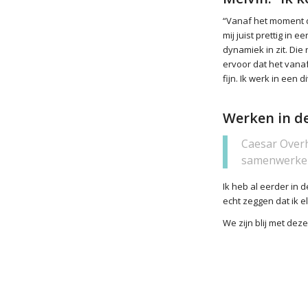
“Vanaf het moment da
mij juist prettig in
dynamiek in zit. Die 
ervoor dat het vanaf
fijn. Ik werk in een
Werken in de
Caesar Overh
samenwerken 
Ik heb al eerder in 
echt zeggen dat ik e
We zijn blij met de