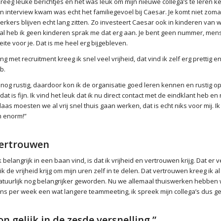
reeg leuke berichtjes en het was leuk om mijn nieuwe collega’s te leren k
n interview kwam was echt het familiegevoel bij Caesar. Je komt niet zom
rkers blijven echt lang zitten. Zo investeert Caesar ook in kinderen va
 al heb ik geen kinderen sprak me dat erg aan. Je bent geen nummer, mens
e voor je. Dat is me heel erg bijgebleven.
 met recruitment kreeg ik snel veel vrijheid, dat vind ik zelf erg prettig en
b.
 nog rustig, daardoor kon ik de organisatie goed leren kennen en rustig op
dat is fijn. Ik vind het leuk dat ik nu direct contact met de eindklant heb en
aas moesten we al vrij snel thuis gaan werken, dat is echt niks voor mij. Ik
m enorm!”
vertrouwen
k belangrijk in een baan vind, is dat ik vrijheid en vertrouwen krijg. Dat er 
 de vrijheid krijg om mijn uren zelf in te delen. Dat vertrouwen kreeg ik al
tuurlijk nog belangrijker geworden. Nu we allemaal thuiswerken hebben 
ns per week een wat langere teammeeting, ik spreek mijn collega’s dus ge
on gelijk in de zesde versnelling.”