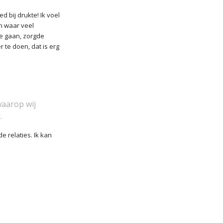
d bij drukte! Ik voel
an waar veel
 te gaan, zorgde
 te doen, dat is erg
waarop wij
.
 relaties. Ik kan