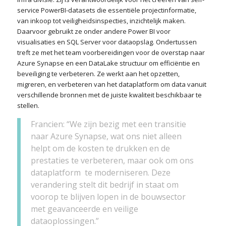
service PowerBI-datasets die essentiële projectinformatie,
van inkoop tot veiligheidsinspecties, inzichtelijk maken.
Daarvoor gebruikt ze onder andere Power BI voor
visualisaties en SQL Server voor dataopslag. Ondertussen
treft ze met het team voorbereidingen voor de overstap naar
Azure Synapse en een DataLake structuur om efficiëntie en
beveiliging te verbeteren. Ze werkt aan het opzetten,
migreren, en verbeteren van het dataplatform om data vanuit
verschillende bronnen met de juiste kwaliteit beschikbaar te
stellen.
Francien: “We zijn bezig met een transitie
naar Azure Synapse, wat ons niet alleen
helpt om de kosten te drukken en de
prestaties te verbeteren, maar ook om ons
dataplatform te moderniseren. Deze
verandering stelt dit bedrijf in staat om
voorop te blijven lopen in de bouwsector
met geavanceerde en veilige
dataoplossingen.”