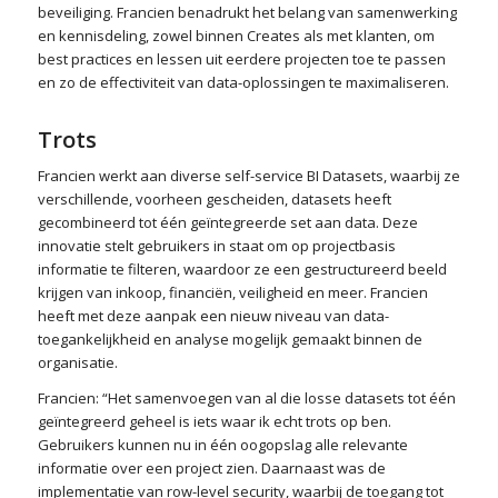
beveiliging. Francien benadrukt het belang van samenwerking
en kennisdeling, zowel binnen Creates als met klanten, om
best practices en lessen uit eerdere projecten toe te passen
en zo de effectiviteit van data-oplossingen te maximaliseren.
Trots
Francien werkt aan diverse self-service BI Datasets, waarbij ze
verschillende, voorheen gescheiden, datasets heeft
gecombineerd tot één geïntegreerde set aan data. Deze
innovatie stelt gebruikers in staat om op projectbasis
informatie te filteren, waardoor ze een gestructureerd beeld
krijgen van inkoop, financiën, veiligheid en meer. Francien
heeft met deze aanpak een nieuw niveau van data-
toegankelijkheid en analyse mogelijk gemaakt binnen de
organisatie.
Francien: “Het samenvoegen van al die losse datasets tot één
geïntegreerd geheel is iets waar ik echt trots op ben.
Gebruikers kunnen nu in één oogopslag alle relevante
informatie over een project zien. Daarnaast was de
implementatie van row-level security, waarbij de toegang tot