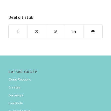
Deel dit stuk
CAESAR GROEP
Cloud Republic
Creates
Garansys
LowQode
everywhereIM