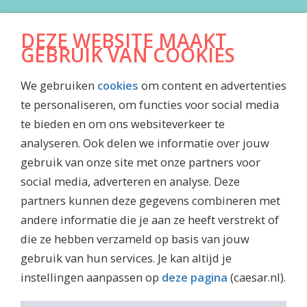
DOWNLOADS
DEZE WEBSITE MAAKT
Algemene Voorwaarden
GEBRUIK VAN COOKIES
Jaarrekening
We gebruiken
cookies
om content en advertenties
Inkoopvoorwaarden
te personaliseren, om functies voor social media
Maatschappelijk jaarverslag
te bieden en om ons websiteverkeer te
Waardenboekje Caesar
analyseren. Ook delen we informatie over jouw
Jubileummagazine
gebruik van onze site met onze partners voor
social media, adverteren en analyse. Deze
partners kunnen deze gegevens combineren met
andere informatie die je aan ze heeft verstrekt of
die ze hebben verzameld op basis van jouw
DISCLAIMER
gebruik van hun services. Je kan altijd je
Privacy Policy
instellingen aanpassen op
deze pagina
(caesar.nl).
Security Policy Caesar Groep
Cookies