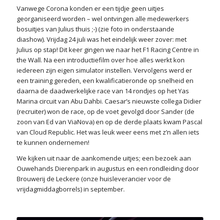
Vanwege Corona konden er een tijdje geen uitjes
georganiseerd worden – wel ontvingen alle medewerkers
bosuitjes van Julius thuis ;-) (zie foto in onderstaande
diashow). Vrijdag 24 juli was het eindelijk weer zover: met
Julius op stap! Dit keer gingen we naar het F1 Racing Centre in
the Wall. Na een introductiefilm over hoe alles werkt kon
iedereen zijn eigen simulator instellen. Vervolgens werd er
een training gereden, een kwalificatieronde op snelheid en
daarna de daadwerkelijke race van 14 rondjes op het Yas
Marina circuit van Abu Dahbi. Caesar’s nieuwste collega Didier
(recruiter) won de race, op de voet gevolgd door Sander (de
zoon van Ed van ViaNova) en op de derde plaats kwam Pascal
van Cloud Republic. Het was leuk weer eens met z’n allen iets
te kunnen ondernemen!
We kijken uit naar de aankomende uitjes; een bezoek aan
Ouwehands Dierenpark in augustus en een rondleiding door
Brouwerij de Leckere (onze huisleverancier voor de
vrijdagmiddagborrels) in september.