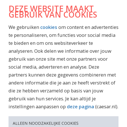
DOWNLOADS
DEZE WEBSITE MAAKT
Algemene Voorwaarden
GEBRUIK VAN COOKIES
Jaarrekening
We gebruiken
cookies
om content en advertenties
Inkoopvoorwaarden
te personaliseren, om functies voor social media
Maatschappelijk jaarverslag
te bieden en om ons websiteverkeer te
Waardenboekje Caesar
analyseren. Ook delen we informatie over jouw
Jubileummagazine
gebruik van onze site met onze partners voor
social media, adverteren en analyse. Deze
partners kunnen deze gegevens combineren met
andere informatie die je aan ze heeft verstrekt of
DISCLAIMER
die ze hebben verzameld op basis van jouw
gebruik van hun services. Je kan altijd je
Privacy Policy
instellingen aanpassen op
deze pagina
(caesar.nl).
Security Policy Caesar Groep
Cookies
ALLEEN NOODZAKELIJKE COOKIES