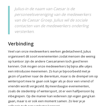
Julius-in de naam van Caesar is de
personeelsvereniging van de medewerkers
van de Caesar Groep. Julius wil
de sociale
contacten van de medewerkers onderling
versterken
.
Verbinding
Veel van onze medewerkers werken gedetacheerd, Julius
organiseert dit soort evenementen zodat mensen die weinig
op kantoor zijn de andere Caesarianen toch goed leren
kennen. Ook mogen onze medewerkers bij bijna alle uitjes
een introducee meenemen. Zo kun je bijvoorbeeld met je
gezin of partner naar de dierentuin, maar is de drempel om op
wintersport mee te gaan ook lager als je door een vriend of
vriendin wordt vergezeld. Bij meerdaagse evenementen,
zoals de stedentrip of wintersport, zit er een halfpension bij
inbegrepen. Op die manier kan iedereen zijn eigen gang kan
gaan, maar is er ook een moment samen. Zo leer je je
collega’s toch net wat beter kennen!