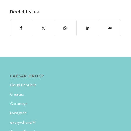
Deel dit stuk
CAESAR GROEP
Cloud Republic
Creates
Garansys
LowQode
everywhereIM