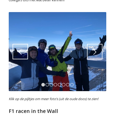
1
2
3
4
5
6
7
8
Klik op de pijltjes om meer foto’s (uit de oude doos) te zien!
F1 racen in the Wall