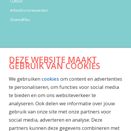
Cultuur
Arbeidsvoorwaarden
SharedFlex
DOWNLOADS
DEZE WEBSITE MAAKT
Algemene Voorwaarden
GEBRUIK VAN COOKIES
Jaarrekening
We gebruiken
cookies
om content en advertenties
Inkoopvoorwaarden
te personaliseren, om functies voor social media
Maatschappelijk jaarverslag
te bieden en om ons websiteverkeer te
Waardenboekje Caesar
analyseren. Ook delen we informatie over jouw
Jubileummagazine
gebruik van onze site met onze partners voor
social media, adverteren en analyse. Deze
partners kunnen deze gegevens combineren met