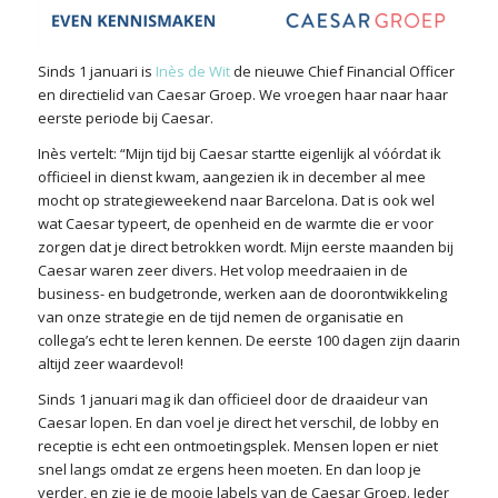
Sinds 1 januari is
Inès de Wit
de nieuwe Chief Financial Officer
en directielid van Caesar Groep. We vroegen haar naar haar
eerste periode bij Caesar.
Inès vertelt: “Mijn tijd bij Caesar startte eigenlijk al vóórdat ik
officieel in dienst kwam, aangezien ik in december al mee
mocht op strategieweekend naar Barcelona. Dat is ook wel
wat Caesar typeert, de openheid en de warmte die er voor
zorgen dat je direct betrokken wordt. Mijn eerste maanden bij
Caesar waren zeer divers. Het volop meedraaien in de
business- en budgetronde, werken aan de doorontwikkeling
van onze strategie en de tijd nemen de organisatie en
collega’s echt te leren kennen. De eerste 100 dagen zijn daarin
altijd zeer waardevol!
Sinds 1 januari mag ik dan officieel door de draaideur van
Caesar lopen. En dan voel je direct het verschil, de lobby en
receptie is echt een ontmoetingsplek. Mensen lopen er niet
snel langs omdat ze ergens heen moeten. En dan loop je
verder, en zie je de mooie labels van de Caesar Groep. Ieder