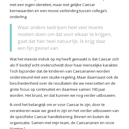
met een eigen identiteit, maar met gelijke Caesar
kernwaarden en een mooie verbinding tussen collega’s
onderling.
Waar andere bedrijven heel veel moeite
moeten doen om dat voor elkaar te krijgen,
gaat dat hier heel natuurlijk. Ik krijg daar
een fijn gevoel van.
Wat het meeste indruk op mij heeft gemaakt is dat Caesar zich
als IT bedrijf echt onderscheidt door haar menselijke karakter.
Toch bijzonder dat de kinderen van Caesarianen worden
ondersteund met een studie-regeling. Maar daarnaast ook de
bescheidenheid over de resultaten die we neerzetten en de
grote focus op continuïteit en daarmee samen 100 jaar
worden. Het bruist, en dat kunnen we nog verder uitbouwen.
Ik vind het belangrijk om er voor Caesar te zijn, door te
verankeren waar we goed in zijn en het verder uitbouwen van
de specifieke Caesar handtekening. Binnen en buiten de
organisatie. Samen met mijn team, de Caesarianen en onze
klanten.”