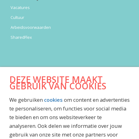
Vacatures
Cultuur
Arbeidsvoorwaarden
SharedFlex
DOWNLOADS
DEZE WEBSITE MAAKT
GEBRUIK VAN COOKIES
Algemene Voorwaarden
Jaarrekening
We gebruiken
cookies
om content en advertenties
Inkoopvoorwaarden
te personaliseren, om functies voor social media
Maatschappelijk jaarverslag
te bieden en om ons websiteverkeer te
Waardenboekje Caesar
analyseren. Ook delen we informatie over jouw
Jubileummagazine
gebruik van onze site met onze partners voor