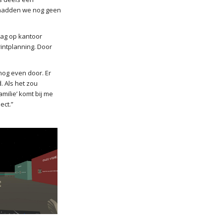
o hadden we nog geen
dag op kantoor
intplanning. Door
og even door. Er
. Als het zou
amilie’ komt bij me
ect.”