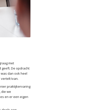
 graag met
d geeft. De opdracht
t was dan ook heel
vertelt Ivan.
nier praktijkervaring
, die we
mes en er een eigen
s deels een