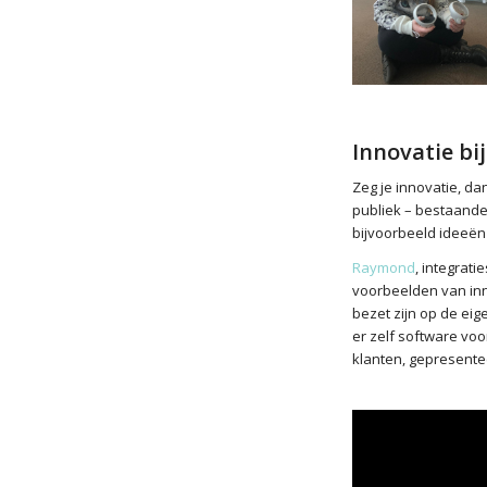
Innovatie bi
Zeg je innovatie, da
publiek – bestaande
bijvoorbeeld ideeën 
Raymond
, integrati
voorbeelden van inno
bezet zijn op de ei
er zelf software vo
klanten, gepresente