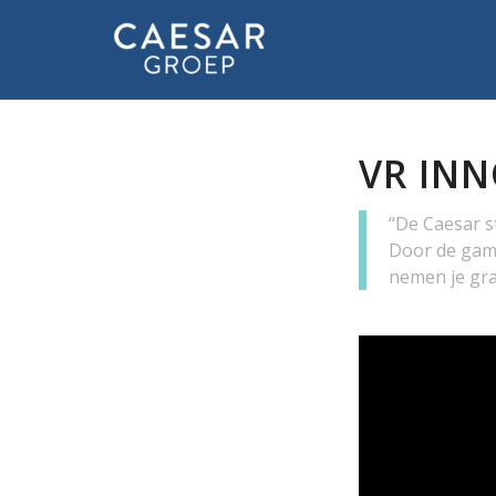
VR INN
“De Caesar s
Door de game
nemen je gra