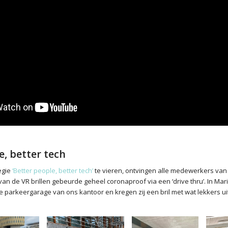
e, better tech
egie
‘Better people, better tech’
te vieren, ontvingen alle medewerkers va
 van de VR brillen gebeurde geheel coronaproof via een ‘drive thru’. In Mario
parkeergarage van ons kantoor en kregen zij een bril met wat lekkers uit