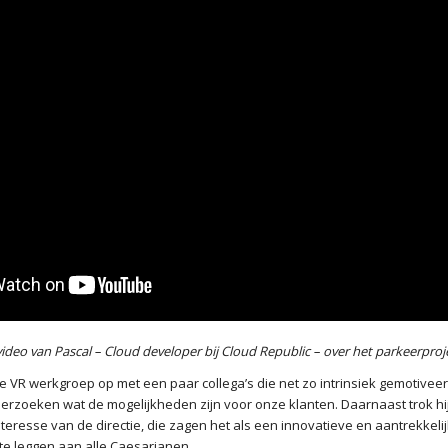
video van Pascal – Cloud developer bij Cloud Republic – over het parkeerproj
 de VR werkgroep op met een paar collega’s die net zo intrinsiek gemotiveer
nderzoeken wat de mogelijkheden zijn voor onze klanten. Daarnaast trok hij
teresse van de directie, die zagen het als een innovatieve en aantrekkel
 te leggen aan alle Caesarianen.