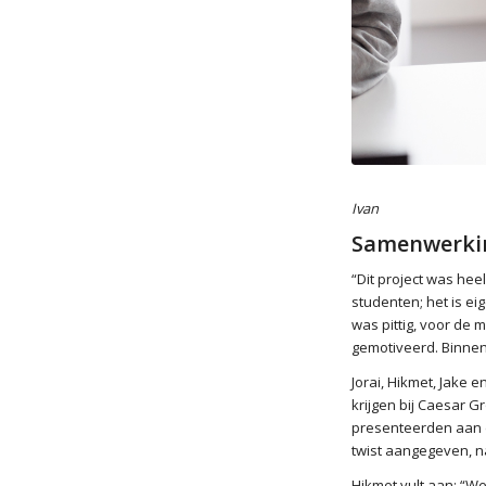
Ivan
Samenwerki
“Dit project was he
studenten; het is ei
was pittig, voor de
gemotiveerd. Binnen 
Jorai, Hikmet, Jake 
krijgen bij Caesar 
presenteerden aan d
twist aangegeven, na
Hikmet vult aan: “We