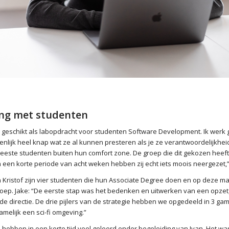
ng met studenten
el geschikt als labopdracht voor studenten Software Development. Ik werk
genlijk heel knap wat ze al kunnen presteren als je ze verantwoordelijkhei
 meeste studenten buiten hun comfort zone. De groep die dit gekozen heef
een korte periode van acht weken hebben zij echt iets moois neergezet,” 
en Kristof zijn vier studenten die hun Associate Degree doen en op deze ma
Groep. Jake: “De eerste stap was het bedenken en uitwerken van een opzet
e directie. De drie pijlers van de strategie hebben we opgedeeld in 3 ga
melijk een sci-fi omgeving.”
 hebben in een korte tijd veel geleerd onder begeleiding van Ivan. Het wa