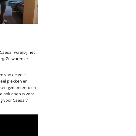
j Caesar waarbij het
eg. Zo waren er
een van de vele
veel plekken er
ekken gemonteerd en
e ook open is voor
g voor Caesar.”