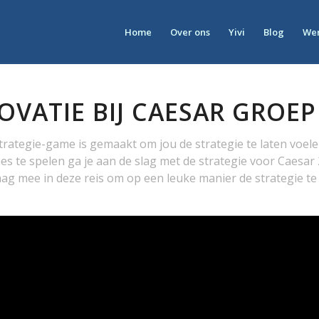
Home
Over ons
Yivi
Blog
Wer
OVATIE BIJ CAESAR GROEP
trategie-game is gemaakt om jou de strategie te laten voele
s te spelen ga je aan de slag met de strategie voor Caesar
ag mee in deze reis om op een leuke manier de strategie te 