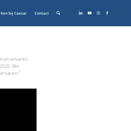
ken bij Caesar
Contact
n en ervaren.
 2025. We
ervaren.”