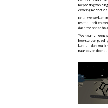
toepassing van ding
ervaring met het VR
Jake: “We werkten i
testten – zelf en m
dat ritme aan te ho
“We kwamen eens pe
heerste een gezellig
kunnen, dan zou ik no
naar boven door de ge