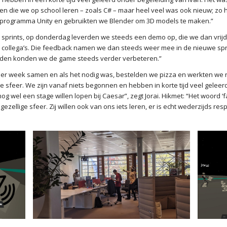
en die we op school leren – zoals C# – maar heel veel was ook nieuw; z
-programma Unity en gebruikten we Blender om 3D models te maken.”
n sprints, op donderdag leverden we steeds een demo op, die we dan vrij
et collega’s. Die feedback namen we dan steeds weer mee in de nieuwe spr
uden konden we de game steeds verder verbeteren.”
r week samen en als het nodig was, bestelden we pizza en werkten we n
e sfeer. We zijn vanaf niets begonnen en hebben in korte tijd veel geleerd
g wel een stage willen lopen bij Caesar”, zegt Jorai. Hikmet: “Het woord ‘f
zellige sfeer. Zij willen ook van ons iets leren, er is echt wederzijds resp