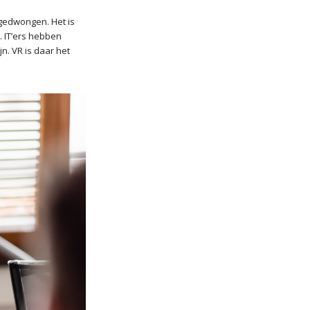
gedwongen. Het is
 IT’ers hebben
n. VR is daar het