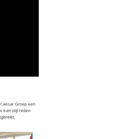
n Caesar Groep een
 kart stijl reden
gereikt.