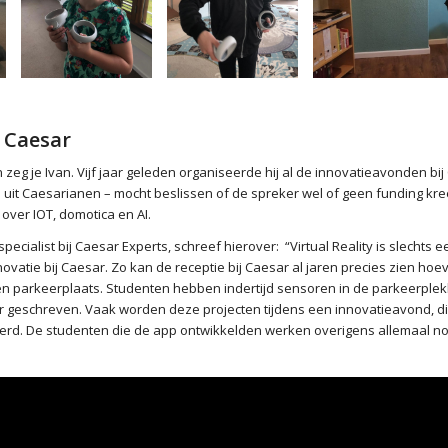
j Caesar
n zeg je Ivan. Vijf jaar geleden organiseerde hij al de innovatieavonden bi
 uit Caesarianen – mocht beslissen of de spreker wel of geen funding kre
over IOT, domotica en AI.
especialist bij Caesar Experts, schreef hierover: “Virtual Reality is slechts 
vatie bij Caesar. Zo kan de receptie bij Caesar al jaren precies zien hoe
gen parkeerplaats. Studenten hebben indertijd sensoren in de parkeerpl
or geschreven. Vaak worden deze projecten tijdens een innovatieavond, di
erd. De studenten die de app ontwikkelden werken overigens allemaal no