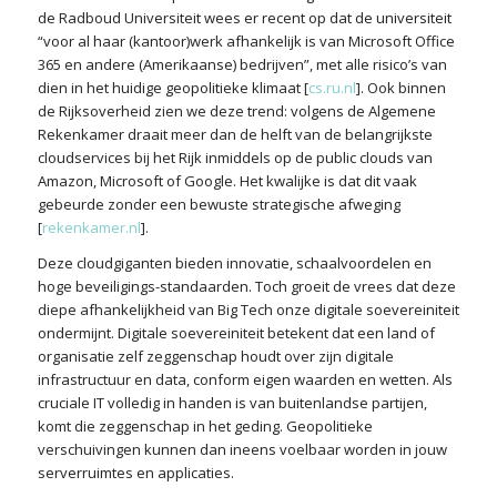
de Radboud Universiteit wees er recent op dat de universiteit
“voor al haar (kantoor)werk afhankelijk is van Microsoft Office
365 en andere (Amerikaanse) bedrijven”, met alle risico’s van
dien in het huidige geopolitieke klimaat [
cs.ru.nl
]. Ook binnen
de Rijksoverheid zien we deze trend: volgens de Algemene
Rekenkamer draait meer dan de helft van de belangrijkste
cloudservices bij het Rijk inmiddels op de public clouds van
Amazon, Microsoft of Google. Het kwalijke is dat dit vaak
gebeurde zonder een bewuste strategische afweging
[
rekenkamer.nl
].
Deze cloudgiganten bieden innovatie, schaalvoordelen en
hoge beveiligings-standaarden. Toch groeit de vrees dat deze
diepe afhankelijkheid van Big Tech onze digitale soevereiniteit
ondermijnt. Digitale soevereiniteit betekent dat een land of
organisatie zelf zeggenschap houdt over zijn digitale
infrastructuur en data, conform eigen waarden en wetten. Als
cruciale IT volledig in handen is van buitenlandse partijen,
komt die zeggenschap in het geding. Geopolitieke
verschuivingen kunnen dan ineens voelbaar worden
in jouw
serverruimtes en applicaties.