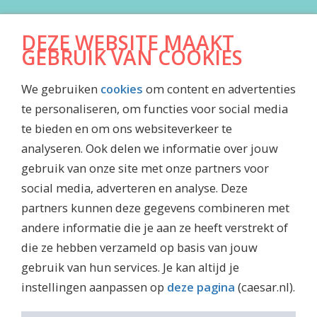
DOWNLOADS
DEZE WEBSITE MAAKT
Algemene Voorwaarden
GEBRUIK VAN COOKIES
Jaarrekening
We gebruiken
cookies
om content en advertenties
Inkoopvoorwaarden
te personaliseren, om functies voor social media
Maatschappelijk jaarverslag
te bieden en om ons websiteverkeer te
Waardenboekje Caesar
analyseren. Ook delen we informatie over jouw
Jubileummagazine
gebruik van onze site met onze partners voor
social media, adverteren en analyse. Deze
partners kunnen deze gegevens combineren met
andere informatie die je aan ze heeft verstrekt of
DISCLAIMER
die ze hebben verzameld op basis van jouw
gebruik van hun services. Je kan altijd je
Privacy Policy
instellingen aanpassen op
deze pagina
(caesar.nl).
Security Policy Caesar Groep
Cookies